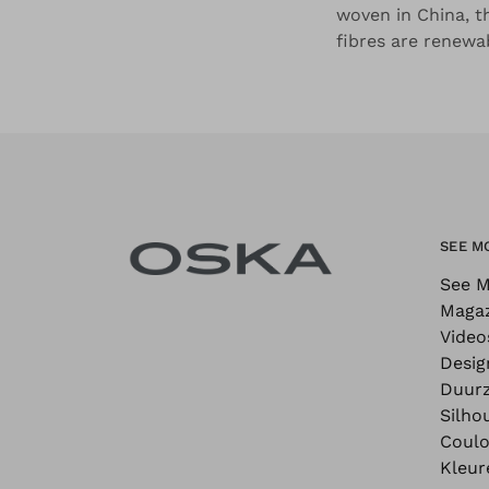
woven in China, t
fibres are renewa
SEE M
See M
Maga
Video
Desig
Duur
Silho
Coulo
Kleur