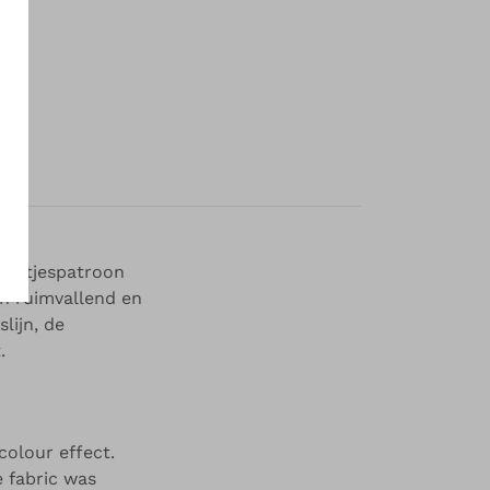
ruitjespatroon
en ruimvallend en
lijn, de
.
colour effect.
e fabric was