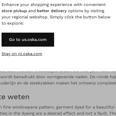
Enhance your shopping experience with convenient
store pickup
and
better delivery
options by visiting
your regional webshop. Simply click the button below
to explore:
and colour variations.
Go to us.oska.com
Beschrijving
Zorg informatie
Beschikbaarheid
Stay on nl.oska.com
iekwart mouwen van puur katoenen popeline met een fijn 
jdse look met een vrouwelijke touch. De midi-jurk heeft e
 wordt benadrukt door vormgevende naden. De ronde hals
ouderlijn en de steekzakken maken het ontwerp compleet
te weten
h fine windowpane pattern, garment dyed for a beautiful 
ities in the dyeing are a desired effect and not a fault. Th