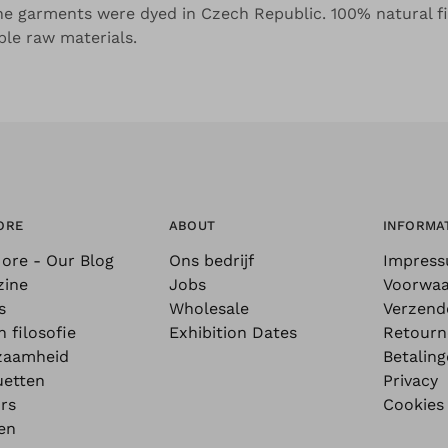
he garments were dyed in Czech Republic. 100% natural fi
ble raw materials.
ORE
ABOUT
INFORMA
ore - Our Blog
Ons bedrijf
Impres
zine
Jobs
Voorwa
s
Wholesale
Verzend
n filosofie
Exhibition Dates
Retourn
zaamheid
Betalin
uetten
Privacy
rs
Cookies
en