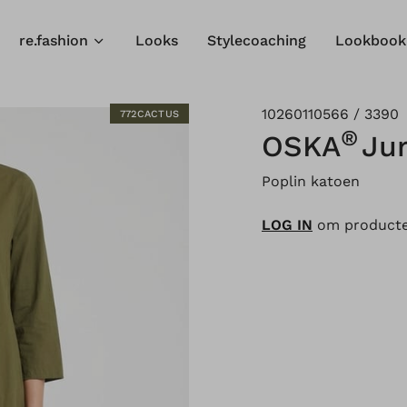
re.fashion
Looks
Stylecoaching
Lookbook
10260110566 / 3390
772CACTUS
®
OSKA
Ju
Poplin katoen
LOG IN
om producten