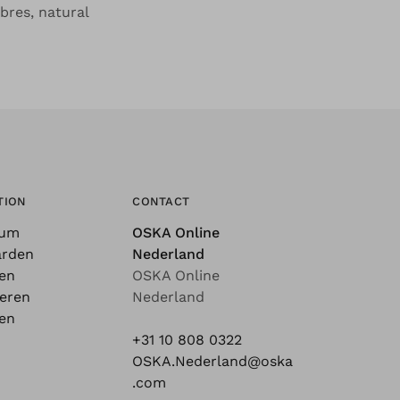
bres, natural
TION
CONTACT
sum
OSKA Online
arden
Nederland
en
OSKA Online
eren
Nederland
gen
+31 10 808 0322
OSKA.Nederland@oska
.com